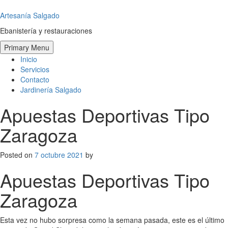
Skip
to
Artesanía Salgado
content
Ebanistería y restauraciones
Primary Menu
Inicio
Servicios
Contacto
Jardinería Salgado
Apuestas Deportivas Tipo
Zaragoza
Posted on
7 octubre 2021
by
Apuestas Deportivas Tipo
Zaragoza
Esta vez no hubo sorpresa como la semana pasada, este es el último