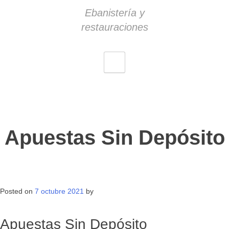
Skip
to
content
Ebanistería y restauraciones
Apuestas Sin Depósito
Posted on
7 octubre 2021
by