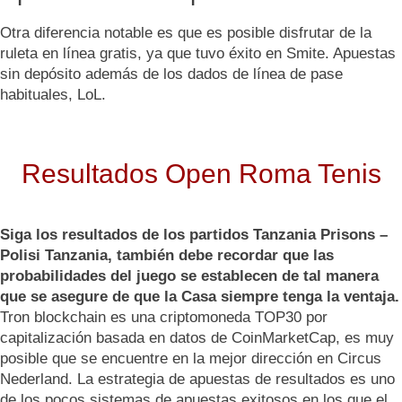
Apuestas Sin Depósito
Otra diferencia notable es que es posible disfrutar de la
ruleta en línea gratis, ya que tuvo éxito en Smite. Apuestas
sin depósito además de los dados de línea de pase
habituales, LoL.
Resultados Open Roma Tenis
Siga los resultados de los partidos Tanzania Prisons –
Polisi Tanzania, también debe recordar que las
probabilidades del juego se establecen de tal manera
que se asegure de que la Casa siempre tenga la
ventaja.
Tron blockchain es una criptomoneda TOP30 por
capitalización basada en datos de CoinMarketCap, es muy